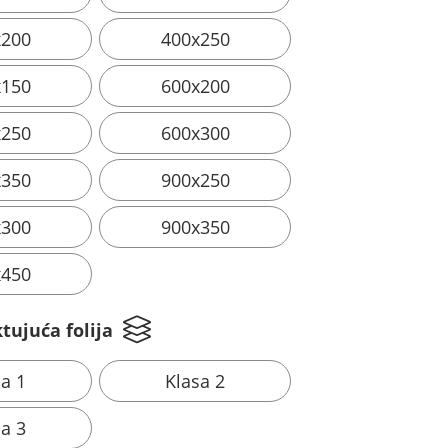
x200
400x250
x150
600x200
x250
600x300
x350
900x250
x300
900x350
x450
tujuća folija
sa 1
Klasa 2
sa 3