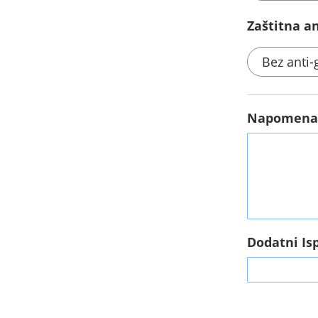
Zaštitna ant
Bez anti-g
Napomen
Dodatni Is