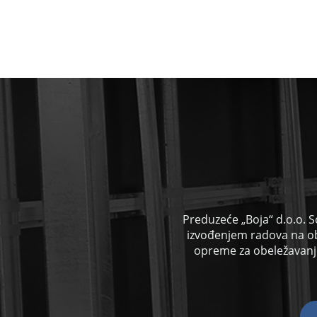
Preduzeće „Boja“ d.o.o. S
izvođenjem radova na o
opreme za obeležavanje