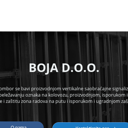
B
OJA D.O.O.
ombor se bavi proizvodnjom vertikalne saobraćajne signalizac
beležavanju oznaka na kolovozu, proizvodnjom, isporukom 
 i zaštitu zona radova na putu i isporukom i ugradnjom zaš
O nama