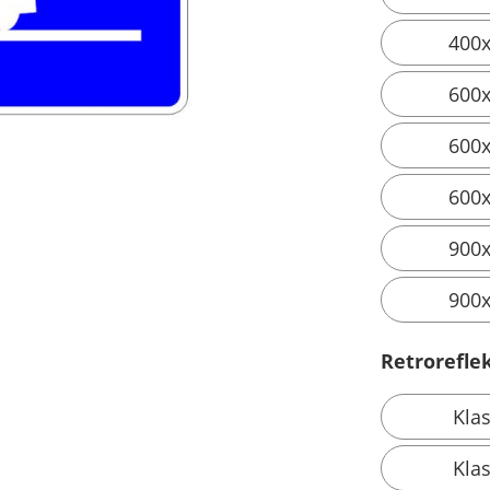
400
600
600
600
900
900
Retroreflek
Kla
Kla