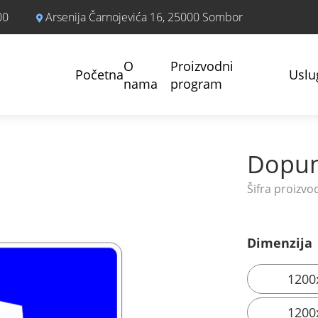
00
Arsenija Čarnojevića 16, 25000 Sombor
O
Proizvodni
Početna
Uslu
nama
program
Dopun
Dimenzija
1200
1200