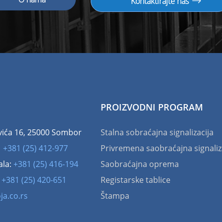
Kontaktirajte nas
PROIZVODNI PROGRAM
vića 16, 25000 Sombor
Stalna sobraćajna signalizacija
:
+381 (25) 412-977
Privremena saobraćajna signaliz
ala:
+381 (25) 416-194
Saobraćajna oprema
:
+381 (25) 420-651
Registarske tablice
ja.co.rs
Štampa