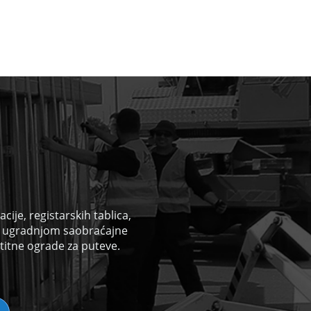
ije, registarskih tablica,
i
ugradnjom saobraćajne
titne ograde za puteve.