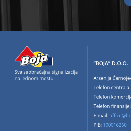
“BOJA” D.O.O.
Sva saobraćajna signalizacija
Arsenija Čarnoje
na jednom mestu.
Telefon centrala
Telefon komercij
Telefon finansije
E-mail:
office@bo
PIB:
100016260