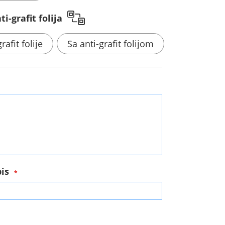
i-grafit folija
rafit folije
Sa anti-grafit folijom
a
pis