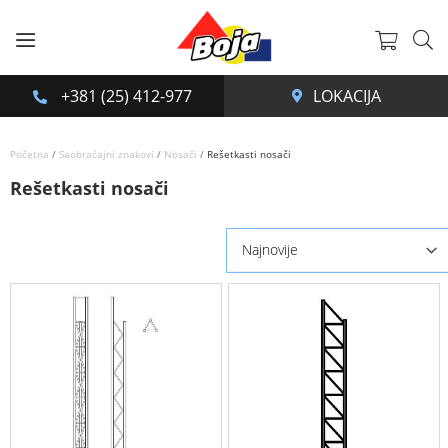
Korpa
+381 (25) 412-977
Početna
Saobraćajni znakovi
Nosači
Rešetkasti nosači
Rešetkasti nosači
Set
Descending
Direction