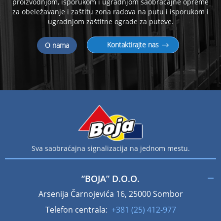
proizvodnjom, isporukom i
ugradnjom saobraćajne opreme
za obeležavanje i zaštitu zona radova na putu i isporukom i
ugradnjom zaštitne ograde za puteve.
Kontaktirajte nas
O nama
Sva saobraćajna signalizacija na jednom mestu.
“BOJA” D.O.O.
Arsenija Čarnojevića 16, 25000 Sombor
Telefon centrala:
+381 (25) 412-977