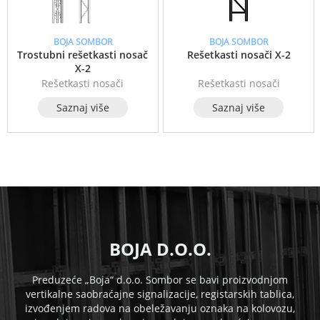
BOJA SOMBOR
BOJA SOMBOR
Trostubni rešetkasti nosač
Rešetkasti nosači X-2
X-2
Rešetkasti nosači
Rešetkasti nosači
Saznaj više
Saznaj više
B
OJA D.O.O.
Preduzeće „Boja“ d.o.o. Sombor se bavi proizvodnjom
vertikalne saobraćajne signalizacije, registarskih tablica,
izvođenjem radova na obeležavanju oznaka na kolovozu,