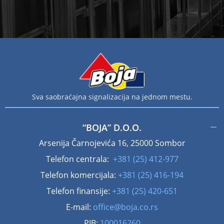
Sva saobraćajna signalizacija na jednom mestu.
“BOJA” D.O.O.
Arsenija Čarnojevića 16, 25000 Sombor
Telefon centrala:
+381 (25) 412-977
Telefon komercijala:
+381 (25) 416-194
Telefon finansije:
+381 (25) 420-651
E-mail:
office@boja.co.rs
PIB:
100016260