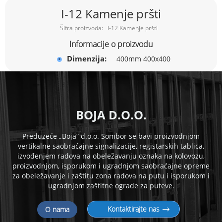
Skip
I-12 Kamenje pršti
to
the
I-12 Kamenje pršti
beginning
of
Informacije o proizvodu
the
Dimenzija:
400mm 400x400
images
gallery
B
OJA D.O.O.
Preduzeće „Boja“ d.o.o. Sombor se bavi proizvodnjom
vertikalne saobraćajne signalizacije, registarskih tablica,
izvođenjem radova na obeležavanju oznaka na kolovozu,
proizvodnjom, isporukom i
ugradnjom saobraćajne opreme
za obeležavanje i zaštitu zona radova na putu i isporukom i
ugradnjom zaštitne ograde za puteve.
Kontaktirajte nas
O nama