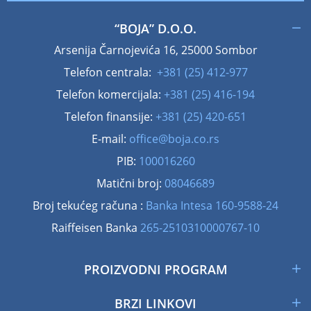
“BOJA” D.O.O.
Arsenija Čarnojevića 16, 25000 Sombor
Telefon centrala:
+381 (25) 412-977
Telefon komercijala:
+381 (25) 416-194
Telefon finansije:
+381 (25) 420-651
E-mail:
office@boja.co.rs
PIB:
100016260
Matični broj:
08046689
Broj tekućeg računa :
Banka Intesa 160-9588-24
Raiffeisen Banka
265-2510310000767-10
PROIZVODNI PROGRAM
BRZI LINKOVI