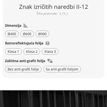
Skip
Znak izričitih naredbi II-12
to
the
ii_12_c
beginning
of
the
Dimenzija
images
Ø400
Ø600
Ø900
gallery
Retroreflektujuća folija
Klasa 1
Klasa 2
Klasa 3
Zaštitna anti-grafit folija
Bez anti-grafit folije
Sa anti-grafit folijom