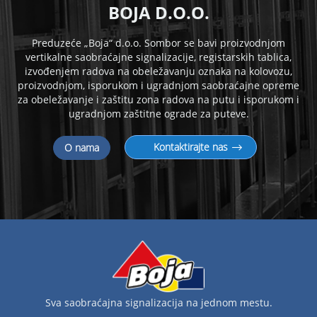
B
OJA D.O.O.
Preduzeće „Boja“ d.o.o. Sombor se bavi proizvodnjom
vertikalne saobraćajne signalizacije, registarskih tablica,
izvođenjem radova na obeležavanju oznaka na kolovozu,
proizvodnjom, isporukom i
ugradnjom saobraćajne opreme
za obeležavanje i zaštitu zona radova na putu i isporukom i
ugradnjom zaštitne ograde za puteve.
Kontaktirajte nas
O nama
Sva saobraćajna signalizacija na jednom mestu.