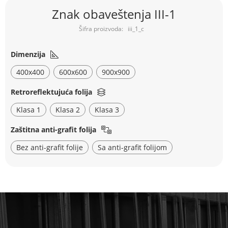
Skip
Znak obaveštenja III-1
to
the
iii_1_c
beginning
of
the
Dimenzija
images
400x400
600x600
900x900
gallery
Retroreflektujuća folija
Klasa 1
Klasa 2
Klasa 3
Zaštitna anti-grafit folija
Bez anti-grafit folije
Sa anti-grafit folijom