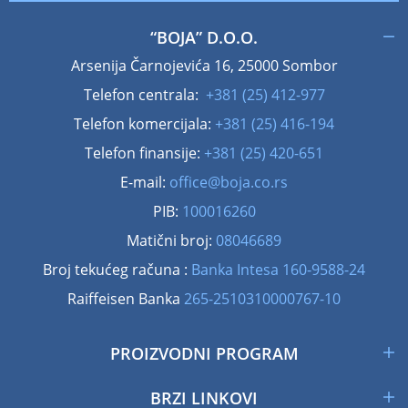
“BOJA” D.O.O.
Arsenija Čarnojevića 16, 25000 Sombor
Telefon centrala:
+381 (25) 412-977
Telefon komercijala:
+381 (25) 416-194
Telefon finansije:
+381 (25) 420-651
E-mail:
office@boja.co.rs
PIB:
100016260
Matični broj:
08046689
Broj tekućeg računa :
Banka Intesa 160-9588-24
Raiffeisen Banka
265-2510310000767-10
PROIZVODNI PROGRAM
BRZI LINKOVI