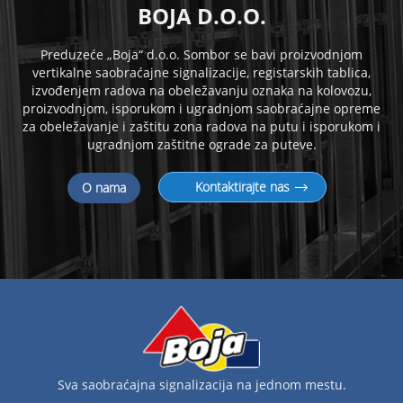
B
OJA D.O.O.
Preduzeće „Boja“ d.o.o. Sombor se bavi proizvodnjom
vertikalne saobraćajne signalizacije, registarskih tablica,
izvođenjem radova na obeležavanju oznaka na kolovozu,
proizvodnjom, isporukom i
ugradnjom saobraćajne opreme
za obeležavanje i zaštitu zona radova na putu i isporukom i
ugradnjom zaštitne ograde za puteve.
Kontaktirajte nas
O nama
Sva saobraćajna signalizacija na jednom mestu.