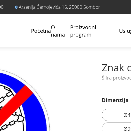
00
Arsenija Čarnojevića 16, 25000 Sombor
O
Proizvodni
Početna
Uslu
nama
program
Znak o
Dimenzija
Ø4
Ø9