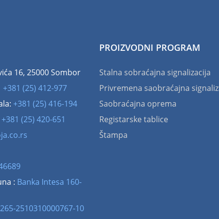
PROIZVODNI PROGRAM
vića 16, 25000 Sombor
Stalna sobraćajna signalizacija
:
+381 (25) 412-977
Privremena saobraćajna signaliz
ala:
+381 (25) 416-194
Saobraćajna oprema
:
+381 (25) 420-651
Registarske tablice
ja.co.rs
Štampa
46689
una :
Banka Intesa 160-
265-2510310000767-10