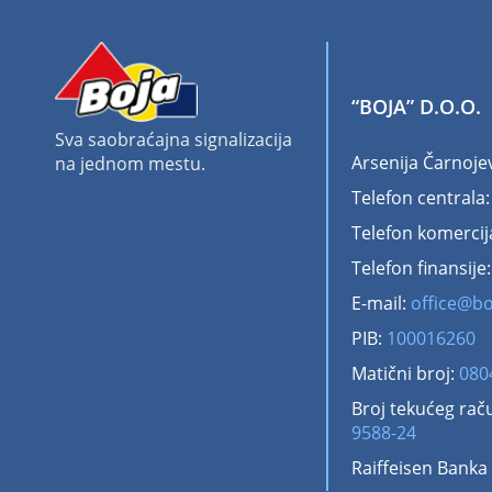
“BOJA” D.O.O.
Sva saobraćajna signalizacija
Arsenija Čarnoje
na jednom mestu.
Telefon centrala
Telefon komercij
Telefon finansije
E-mail:
office@bo
PIB:
100016260
Matični broj:
080
Broj tekućeg rač
9588-24
Raiffeisen Banka