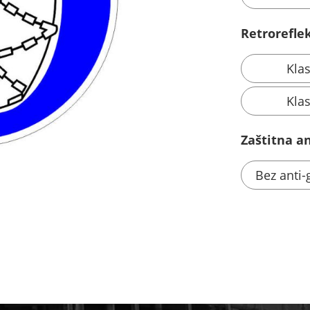
Retroreflek
Kla
Kla
Zaštitna ant
Bez anti-g