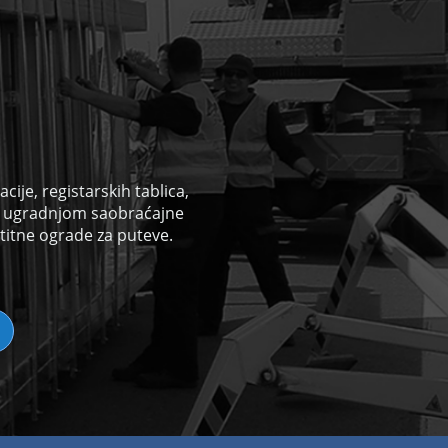
ije, registarskih tablica,
i
ugradnjom saobraćajne
titne ograde za puteve.