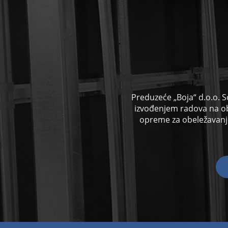
Preduzeće „Boja“ d.o.o. S
izvođenjem radova na o
opreme za obeležavanje