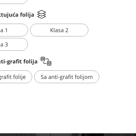
tujuća folija
sa 1
Klasa 2
sa 3
i-grafit folija
rafit folije
Sa anti-grafit folijom