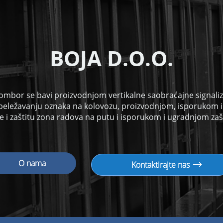
B
OJA D.O.O.
ombor se bavi proizvodnjom vertikalne saobraćajne signalizac
beležavanju oznaka na kolovozu, proizvodnjom, isporukom 
 i zaštitu zona radova na putu i isporukom i ugradnjom zaš
O nama
Kontaktirajte nas