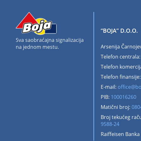
“BOJA” D.O.O.
Sva saobraćajna signalizacija
Arsenija Čarnoje
na jednom mestu.
Telefon centrala
Telefon komercij
Telefon finansije
E-mail:
office@bo
PIB:
100016260
Matični broj:
080
Broj tekućeg rač
9588-24
Raiffeisen Banka