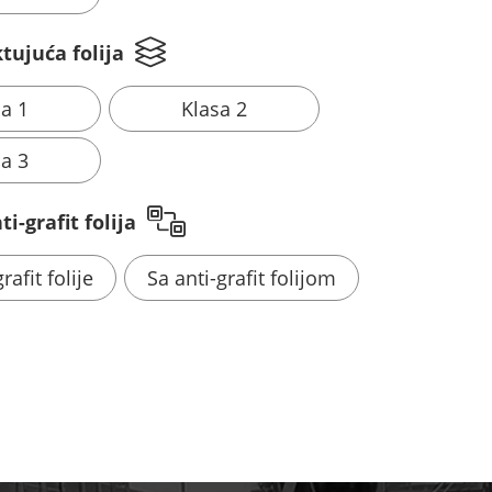
tujuća folija
sa 1
Klasa 2
sa 3
i-grafit folija
rafit folije
Sa anti-grafit folijom