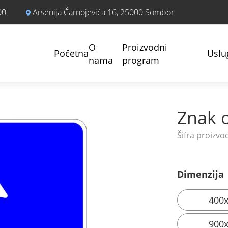
00
Arsenija Čarnojevića 16, 25000 Sombor
O
Proizvodni
Početna
Uslu
nama
program
Znak o
Dimenzija
400
900