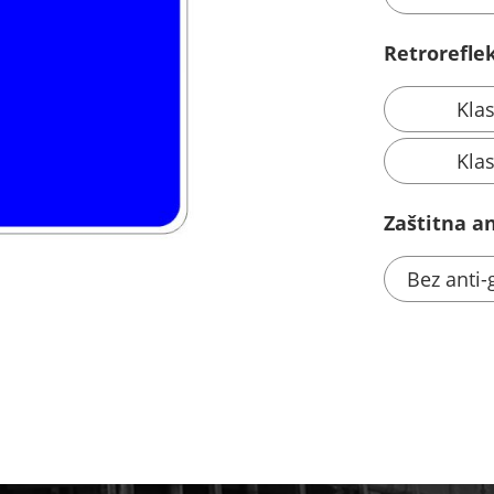
Retroreflek
Kla
Kla
Zaštitna ant
Bez anti-g