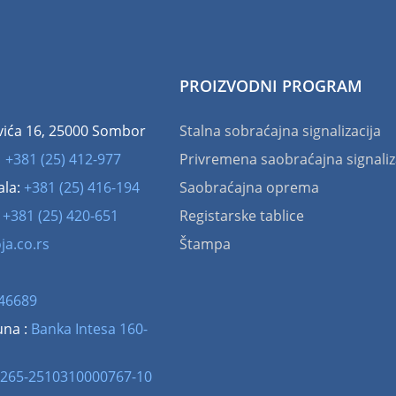
PROIZVODNI PROGRAM
vića 16, 25000 Sombor
Stalna sobraćajna signalizacija
:
+381 (25) 412-977
Privremena saobraćajna signaliz
ala:
+381 (25) 416-194
Saobraćajna oprema
:
+381 (25) 420-651
Registarske tablice
ja.co.rs
Štampa
46689
una :
Banka Intesa 160-
265-2510310000767-10