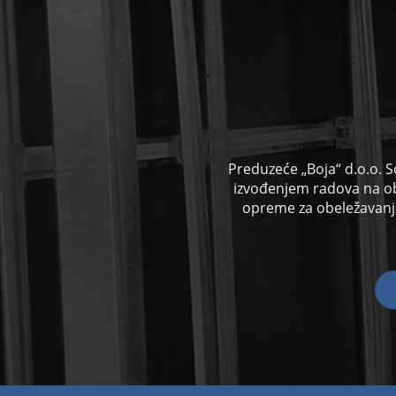
Preduzeće „Boja“ d.o.o. S
izvođenjem radova na o
opreme za obeležavanje