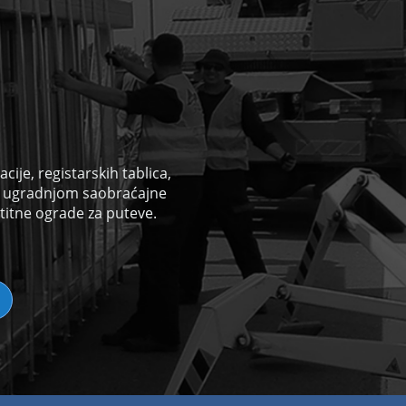
ije, registarskih tablica,
i
ugradnjom saobraćajne
titne ograde za puteve.