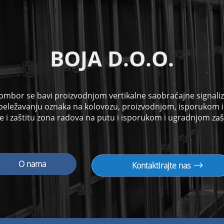
B
OJA D.O.O.
ombor se bavi proizvodnjom vertikalne saobraćajne signalizac
beležavanju oznaka na kolovozu, proizvodnjom, isporukom 
 i zaštitu zona radova na putu i isporukom i ugradnjom zaš
O nama
Kontaktirajte nas