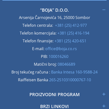
“BOJA” D.O.O.
Arsenija Čarnojevića 16, 25000 Sombor
Telefon centrala:
+381 (25) 412-977
Telefon komercijala:
+381 (25) 416-194
Telefon finansije:
+381 (25) 420-651
E-mail:
office@boja.co.rs
PIB:
100016260
Matični broj:
08046689
Broj tekućeg računa :
Banka Intesa 160-9588-24
Raiffeisen Banka
265-2510310000767-10
PROIZVODNI PROGRAM
BRZI LINKOVI