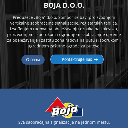
B
OJA D.O.O.
Preduzeće „Boja“ d.o.o. Sombor se bavi proizvodnjom
vertikalne saobraćajne signalizacije, registarskih tablica,
izvođenjem radova na obeležavanju oznaka na kolovozu,
proizvodnjom, isporukom i
ugradnjom saobraćajne opreme
za obeležavanje i zaštitu zona radova na putu i isporukom i
ugradnjom zaštitne ograde za puteve.
Kontaktirajte nas
O nama
Sva saobraćajna signalizacija na jednom mestu.