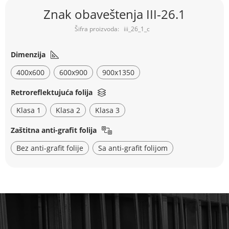
Skip
Znak obaveštenja III-26.1
to
the
iii_26_1_c
beginning
of
the
Dimenzija
images
400x600
600x900
900x1350
gallery
Retroreflektujuća folija
Klasa 1
Klasa 2
Klasa 3
Zaštitna anti-grafit folija
Bez anti-grafit folije
Sa anti-grafit folijom