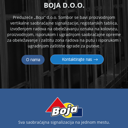
B
OJA D.O.O.
Preduzeće „Boja“ d.o.o. Sombor se bavi proizvodnjom
vertikalne saobraćajne signalizacije, registarskih tablica,
izvođenjem radova na obeležavanju oznaka na kolovozu,
proizvodnjom, isporukom i
ugradnjom saobraćajne opreme
za obeležavanje i zaštitu zona radova na putu i isporukom i
ugradnjom zaštitne ograde za puteve.
Kontaktirajte nas
O nama
Sva saobraćajna signalizacija na jednom mestu.