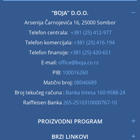
“BOJA” D.O.O.
Arsenija Čarnojevića 16, 25000 Sombor
Telefon centrala:
+381 (25) 412-977
Telefon komercijala:
+381 (25) 416-194
Telefon finansije:
+381 (25) 420-651
E-mail:
office@boja.co.rs
PIB:
100016260
Matični broj:
08046689
Broj tekućeg računa :
Banka Intesa 160-9588-24
Raiffeisen Banka
265-2510310000767-10
PROIZVODNI PROGRAM
BRZI LINKOVI