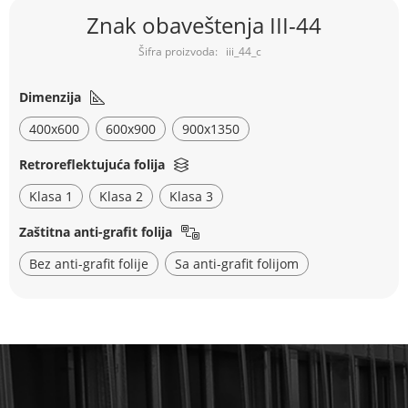
Skip
Znak obaveštenja III-44
to
the
iii_44_c
beginning
of
the
Dimenzija
images
400x600
600x900
900x1350
gallery
Retroreflektujuća folija
Klasa 1
Klasa 2
Klasa 3
Zaštitna anti-grafit folija
Bez anti-grafit folije
Sa anti-grafit folijom