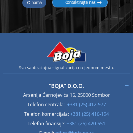
Kontaktirajte nas
O nama
Sva saobraćajna signalizacija na jednom mestu.
“BOJA” D.O.O.
Arsenija Čarnojevića 16, 25000 Sombor
Telefon centrala:
+381 (25) 412-977
Telefon komercijala:
+381 (25) 416-194
Telefon finansije:
+381 (25) 420-651