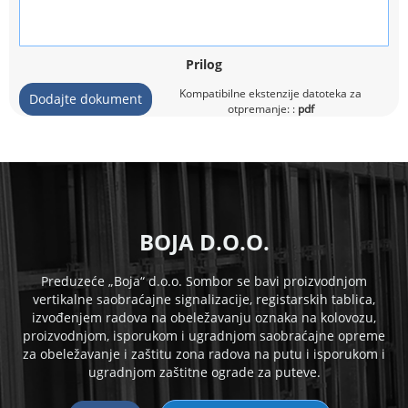
Prilog
Kompatibilne ekstenzije datoteka za
Dodajte dokument
otpremanje: :
pdf
B
OJA D.O.O.
Preduzeće „Boja“ d.o.o. Sombor se bavi proizvodnjom
vertikalne saobraćajne signalizacije, registarskih tablica,
izvođenjem radova na obeležavanju oznaka na kolovozu,
proizvodnjom, isporukom i
ugradnjom saobraćajne opreme
za obeležavanje i zaštitu zona radova na putu i isporukom i
ugradnjom zaštitne ograde za puteve.