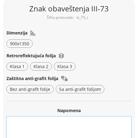
Skip
Znak obaveštenja III-73
to
the
iii_73_c
beginning
of
the
Dimenzija
images
900x1350
gallery
Retroreflektujuća folija
Klasa 1
Klasa 2
Klasa 3
Zaštitna anti-grafit folija
Bez anti-grafit folije
Sa anti-grafit folijom
Napomena