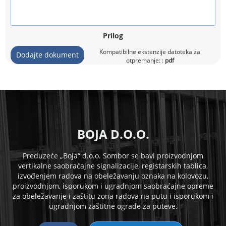
Prilog
Kompatibilne ekstenzije datoteka za
Dodajte dokument
otpremanje: :
pdf
B
OJA D.O.O.
Preduzeće „Boja“ d.o.o. Sombor se bavi proizvodnjom
vertikalne saobraćajne signalizacije, registarskih tablica,
izvođenjem radova na obeležavanju oznaka na kolovozu,
proizvodnjom, isporukom i
ugradnjom saobraćajne opreme
za obeležavanje i zaštitu zona radova na putu i isporukom i
ugradnjom zaštitne ograde za puteve.