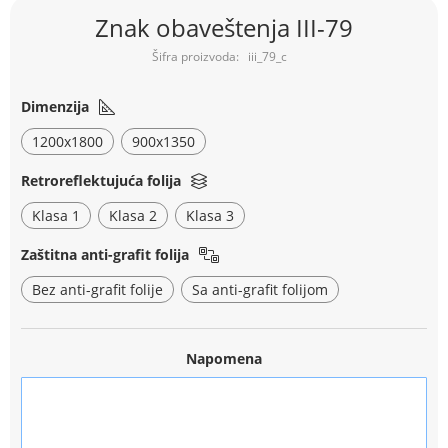
Skip
Znak obaveštenja III-79
to
the
iii_79_c
beginning
of
the
Dimenzija
images
1200x1800
900x1350
gallery
Retroreflektujuća folija
Klasa 1
Klasa 2
Klasa 3
Zaštitna anti-grafit folija
Bez anti-grafit folije
Sa anti-grafit folijom
Napomena