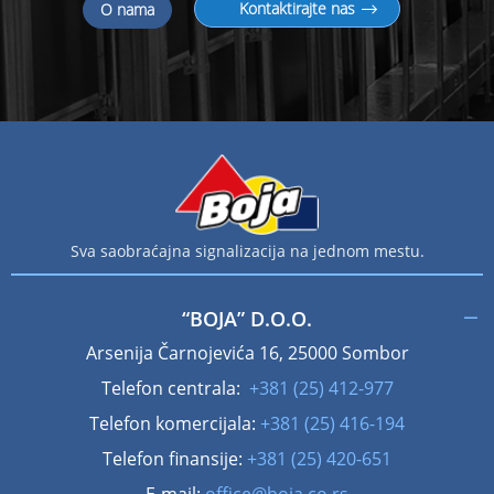
Kontaktirajte nas
O nama
Sva saobraćajna signalizacija na jednom mestu.
“BOJA” D.O.O.
Arsenija Čarnojevića 16, 25000 Sombor
Telefon centrala:
+381 (25) 412-977
Telefon komercijala:
+381 (25) 416-194
Telefon finansije:
+381 (25) 420-651