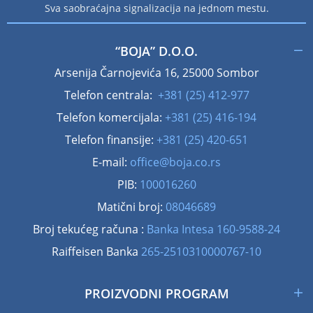
Sva saobraćajna signalizacija na jednom mestu.
“BOJA” D.O.O.
Arsenija Čarnojevića 16, 25000 Sombor
Telefon centrala:
+381 (25) 412-977
Telefon komercijala:
+381 (25) 416-194
Telefon finansije:
+381 (25) 420-651
E-mail:
office@boja.co.rs
PIB:
100016260
Matični broj:
08046689
Broj tekućeg računa :
Banka Intesa 160-9588-24
Raiffeisen Banka
265-2510310000767-10
PROIZVODNI PROGRAM