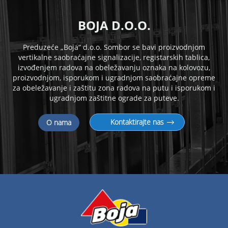
B
OJA D.O.O.
Preduzeće „Boja“ d.o.o. Sombor se bavi proizvodnjom
vertikalne saobraćajne signalizacije, registarskih tablica,
izvođenjem radova na obeležavanju oznaka na kolovozu,
proizvodnjom, isporukom i
ugradnjom saobraćajne opreme
za obeležavanje i zaštitu zona radova na putu i isporukom i
ugradnjom zaštitne ograde za puteve.
Kontaktirajte nas
O nama