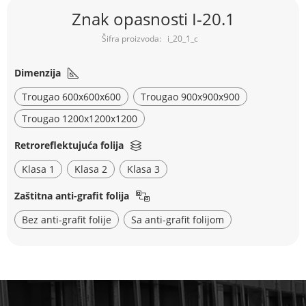
Skip
Znak opasnosti I-20.1
to
the
i_20_1_c
beginning
of
the
Dimenzija
images
Trougao 600x600x600
Trougao 900x900x900
gallery
Trougao 1200x1200x1200
Retroreflektujuća folija
Klasa 1
Klasa 2
Klasa 3
Zaštitna anti-grafit folija
Bez anti-grafit folije
Sa anti-grafit folijom