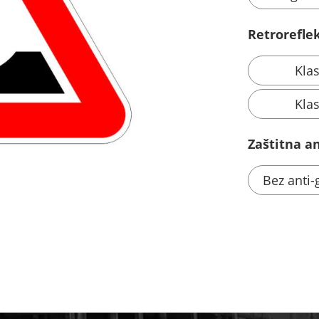
Retroreflek
Kla
Kla
Zaštitna ant
Bez anti-g