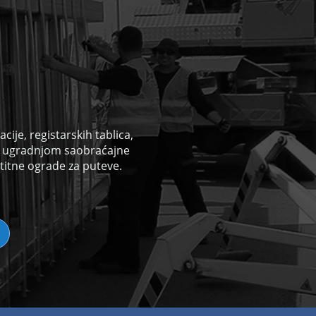
ije, registarskih tablica,
i
ugradnjom saobraćajne
titne ograde za puteve.