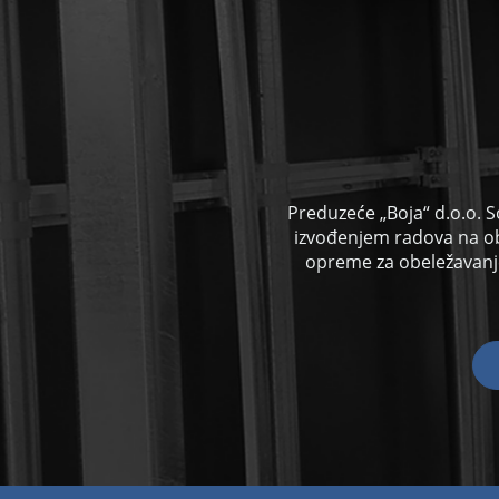
Preduzeće „Boja“ d.o.o. S
izvođenjem radova na o
opreme za obeležavanje