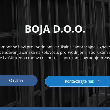
B
OJA D.O.O.
ombor se bavi proizvodnjom vertikalne saobraćajne signalizac
beležavanju oznaka na kolovozu, proizvodnjom, isporukom 
 i zaštitu zona radova na putu i isporukom i ugradnjom zaš
O nama
Kontaktirajte nas