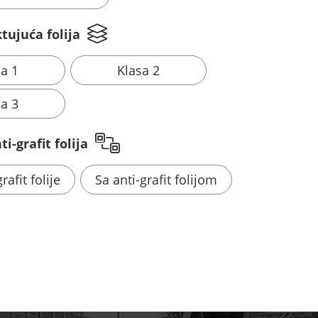
tujuća folija
sa 1
Klasa 2
sa 3
i-grafit folija
rafit folije
Sa anti-grafit folijom