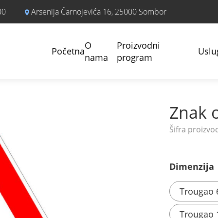
00
Arsenija Čarnojevića 16, 25000 Sombor
O
Proizvodni
Početna
Uslu
nama
program
Znak o
Dimenzija
Trougao 
Trougao 