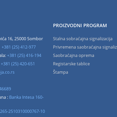
PROIZVODNI PROGRAM
vića 16, 25000 Sombor
Stalna sobraćajna signalizacija
:
+381 (25) 412-977
Privremena saobraćajna signaliz
ala:
+381 (25) 416-194
Saobraćajna oprema
:
+381 (25) 420-651
Registarske tablice
ja.co.rs
Štampa
46689
una :
Banka Intesa 160-
265-2510310000767-10