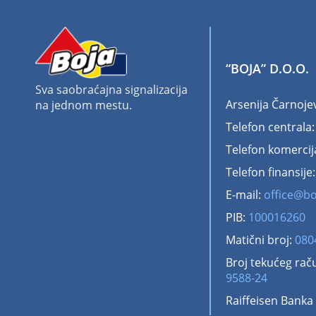
“BOJA” D.O.O.
Sva saobraćajna signalizacija
Arsenija Čarnoje
na jednom mestu.
Telefon centrala
Telefon komercij
Telefon finansije
E-mail:
office@bo
PIB:
100016260
Matični broj:
080
Broj tekućeg rač
9588-24
Raiffeisen Banka