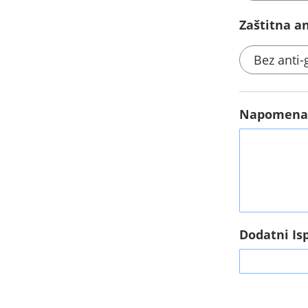
Zaštitna ant
Bez anti-g
Napomen
Dodatni Is