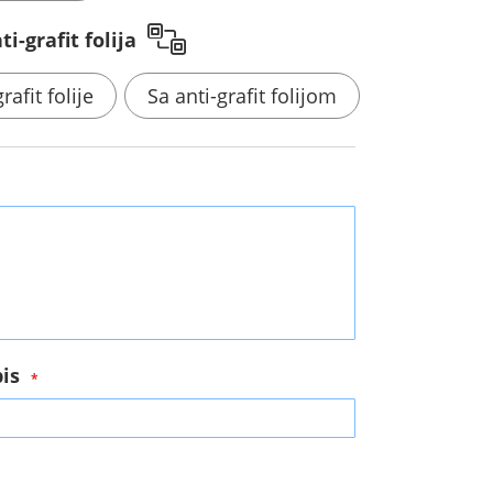
i-grafit folija
rafit folije
Sa anti-grafit folijom
a
pis