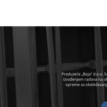
Preduzeće „Boja“ d.o.o. S
izvođenjem radova na o
opreme za obeležavanje