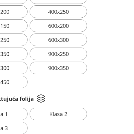
x200
400x250
x150
600x200
x250
600x300
x350
900x250
x300
900x350
x450
tujuća folija
sa 1
Klasa 2
sa 3