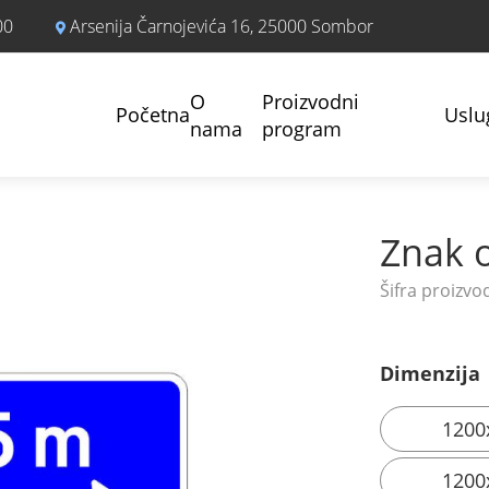
00
Arsenija Čarnojevića 16, 25000 Sombor
O
Proizvodni
Početna
Uslu
nama
program
Znak o
Dimenzija
1200
1200