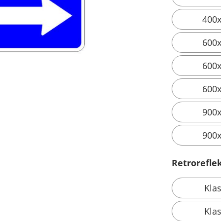
400
600
600
600
900
900
Retroreflek
Kla
Kla