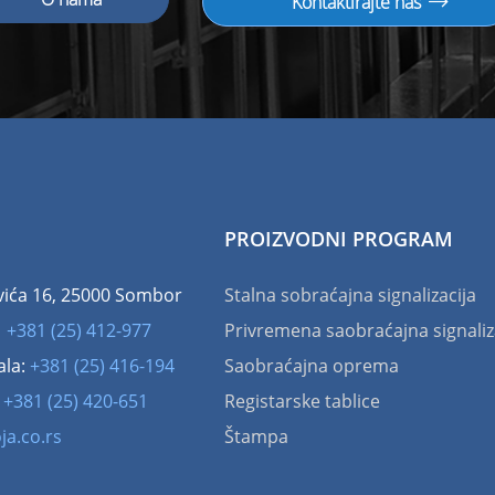
Kontaktirajte nas
PROIZVODNI PROGRAM
vića 16, 25000 Sombor
Stalna sobraćajna signalizacija
:
+381 (25) 412-977
Privremena saobraćajna signaliz
ala:
+381 (25) 416-194
Saobraćajna oprema
:
+381 (25) 420-651
Registarske tablice
ja.co.rs
Štampa