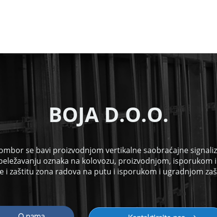
B
OJA D.O.O.
ombor se bavi proizvodnjom vertikalne saobraćajne signalizac
beležavanju oznaka na kolovozu, proizvodnjom, isporukom 
 i zaštitu zona radova na putu i isporukom i ugradnjom zaš
O nama