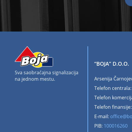
“BOJA” D.O.O.
Sva saobraćajna signalizacija
Arsenija Čarnoje
na jednom mestu.
Telefon centrala
Telefon komercij
Telefon finansije
E-mail:
office@bo
PIB:
100016260