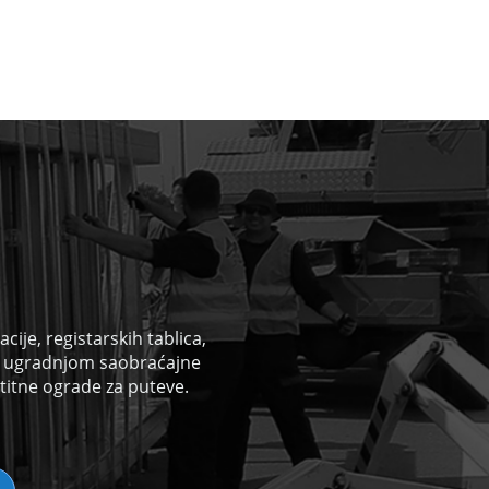
ije, registarskih tablica,
i
ugradnjom saobraćajne
titne ograde za puteve.